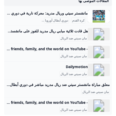
المقالات الموصى بها
مانشستر سيتي وريال مدريد: معركة نارية في دوري الأبطال مانشستر سيتي وريال مدريد قدما مباراة نارية ومثيرة في ذهاب دور الملحق المؤهل إلى ثمن نهائي دوري أبطال أوروبا يوم 11 فبراير 2025 على ملعب الاتحاد في مانشستر. انتهت المباراة بتفوق ريال مدريد بنتيجة 3-2 بعد منافسة حامية بين الفريقين. بدأ مانشستر سيتي اللقاء بقوة حيث افتتح نجمهم النرويجي إيرلينج هالاند التسجيل في الدقيقة 19 من تمريرة مميزة من لاعب الوسط جاك جريليش، مع لعب دفاعي محكم في الشوط الأول ونشاط هجومي من فودين وأكانجي.
كرة القدم
دوري أبطال أوروبا
مانشستر سيتي ضد ريال مدريد
هل قادت ثلاثية مبابي ريال مدريد للفوز على مانشستر سيتي؟ سجل كيليان مبابي ثلاثية رائعة لصالح ريال مدريد حامل لقب دوري أبطال أوروبا في الفوز 3-1 على مانشستر سيتي يوم الأربعاء، مما ساعد لوس بلانكوس على الوصول إلى دور الستة عشر بفوز 6-3 في مجموع المباراتين.Feb 19, 2025
مان سيتي ضد الريال
- YouTube Enjoy the videos and music you love, upload original content, and share it all with friends, family, and the world on YouTube.
مان سيتي ضد الريال
Dailymotion
مان سيتي ضد الريال
معلق مباراة مانشستر سيتي ضد ريال مدريد مباشر في دوري أبطال أوروبا والقنوات الناقلة المصري اليوم تعرف على معلق مباراة مانشستر سيتي ضد ريال مدريد مباشر وذلك في اللقاء الذي من المقرر أن يجمع بين مان سيتي ضد… القنوات الناقلة لمباراة مانشستر سيتي وريال مدريد الإثنين 10-02-2025 14:14 | كتب: أحمد عبدالله | مباراة ريال مدريد ومانشستر سيتي في دوري أبطال أوروبا - صورة أرشيفية تصوير : آخرون تعرف على معلق مباراة مانشستر سيتي ضد ريال مدريد مباشر وذلك في اللقاء الذي من المقرر أن يجمع بين مان سيتي ضد الريال ببطولة دوري أبطال أوروبا لموسم 2024-2025.
مان سيتي ضد الريال
- YouTube Enjoy the videos and music you love, upload original content, and share it all with friends, family, and the world on YouTube.
مان سيتي ضد الريال