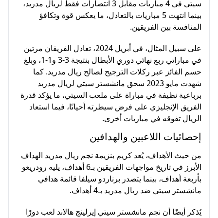
سيتي في 4 مباريات مقابل 3 انتصارات فقط لريال مدريد،
بينما انتهت 5 مباريات بالتعادل، ما يعكس قوة وتكافؤ
المنافسة بين الفريقين.
على سبيل المثال، في أبريل 2024، تعادل الفريقان مرتين
في مباراتي ربع نهائي دوري الأبطال بنتيجة 3-3 و1-1، وبلغ
حسم الفائز عبر ركلات الترجيح لصالح ريال مدريد. كما
شهدت مايو 2023 سحق مانشستر سيتي لريال مدريد
برباعية نظيفة في مباراة على ملعب السيتي، ما يؤكد قدرة
الفريق الإنجليزي على فرض سيطرته أحيانًا، فيما استعاد
الريال تفوقه في مباريات أخرى.
إحصائيات اللاعبين والهدافين
من حيث الأهداف، يُعد كريم بنزيمة نجم ريال مدريد الهداف
الأبرز في تاريخ مواجهات الفريقين بـ6 أهداف، يليه رودريغو
بأربعة أهداف، بينما يتصدر برناردو سيلفا قائمة هدافي
مانشستر سيتي ضد ريال مدريد بـ4 أهداف.
يُذكر أيضًا أن نجم مانشستر سيتي إيرلينج هالاند لعب دورًا