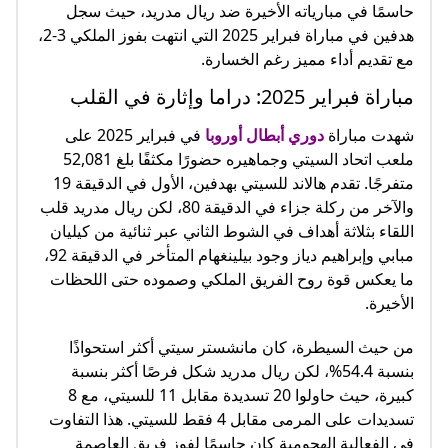
حاسمًا في مبارياته الأخيرة ضد ريال مدريد، حيث سجل
هدفين في مباراة فبراير 2025 التي انتهت بفوز الملكي 3-2،
مع تقديم أداء مميز رغم الخسارة.
مباراة فبراير 2025: دراما وإثارة في القلب
شهدت مباراة
دوري أبطال أوروبا
في فبراير 2025 على
ملعب اتحاد السيتي وجماهيره حضورًا مكثفًا بلغ 52,081
متفرجًا. تقدم هالاند للسيتي بهدفين، الأول في الدقيقة 19
والآخر من ركلة جزاء في الدقيقة 80، لكن ريال مدريد قلب
اللقاء بثلاثة أهداف في الشوط الثاني عبر ثنائية من كيليان
مبابي وإبراهيم دياز وجود بيلينغهام المتأخر في الدقيقة 92،
ما يعكس قوة روح الفريق الملكي وصموده حتى اللحظات
الأخيرة.
من حيث السيطرة، كان مانشستر سيتي أكثر استحواذًا
بنسبة 54.4%، لكن ريال مدريد شكل فرصًا أكثر بنسبة
كبيرة، حيث حاولوا 20 تسديدة مقابل 11 للسيتي، مع 8
تسديدات على المرمى مقابل 4 فقط للسيتي. هذا التفاوت
في الفعالية الهجومية كان حاسمًا لفوز فريق العاصمة