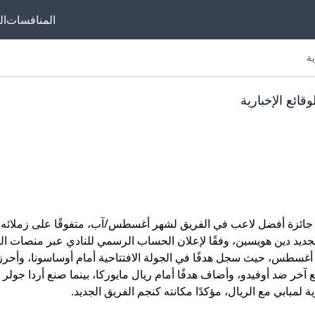
المنافسات
ال
ة
موقعنا مخصص لمتاب
ائع الإخبارية
سيتي ضد الريال لحظة
ستجد هنا تغطية ش
للمباريات، ملخصات ا
أخبار النجوم، وتحليلات
سواء كنت تبحث عن نت
سيتي ضد الريال، أو 
د، جائزة أفضل لاعب في الفريق لشهر أغسطس/آب، متفوقًا على زملائه
الجديد دين هويسين، وفقًا لإعلان الحساب الرسمي للنادي عبر منصات ا
المباريات القادمة، أ
دوري الإسباني خلال أغسطس، حيث سجل هدفًا في الجولة الافتتاحية أمام أوساسونا، وأحرز
دوري الأبطال المرتب
ر ضد أوفيدو، وأضاف هدفًا أمام ريال مايوركا، بينما صنع أردا جولر ه
القمة، فنحن نوفر لك
 لمبابي مع الريال، مؤكدًا مكانته كنجم الفريق الجديد.
تحتاجه في مكان واحد.