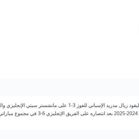
المستهدف هم عشاق كر
في مصر والعالم العرب
من ينتظرون هذه الم
التاريخية.
١٩/٠٢/٢٠٢٥ نهاية المباراة سجل كيليان مبابي ثلاثية تاريخية ليقود ريال مدريد الإسباني للفوز 3-1 على مانشستر سيتي ال
إلى الدور ثمن النهائي بدوري أبطال أوروبا لكرة القدم موسم 2024-2025 بعد انتصاره على الفريق الإنجليزي 6-3 في مجموع مبا